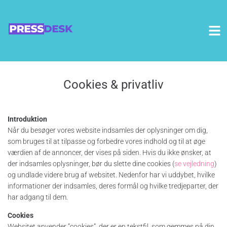
Cookies & privatliv
Introduktion
Når du besøger vores website indsamles der oplysninger om dig,
som bruges til at tilpasse og forbedre vores indhold og til at øge
værdien af de annoncer, der vises på siden. Hvis du ikke ønsker, at
der indsamles oplysninger, bør du slette dine cookies (
se vejledning
)
og undlade videre brug af websitet. Nedenfor har vi uddybet, hvilke
informationer der indsamles, deres formål og hvilke tredjeparter, der
har adgang til dem.
Cookies
Websitet anvender ”cookies”, der er en tekstfil, som gemmes på din