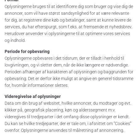
Oplysningerne bruges til at identificere dig som bruger og vise dig de
annoncer, som vil have størst sandsynlighed for at være relevante
for dig, at registrere dine køb og betalinger, samt at kunne levere de
services, du har efterspurgt, som f.eks. at fremsende et nyhedsbrev.
Herudover anvender vi oplysningerne til at optimere vores services
og indhold.
Periode for opbevaring
Oplysningerne opbevares i det tidsrum, der er tilladt i henhold til
lovgivningen, og vi sletter dem, når de ikke længere er nødvendige.
Perioden afhænger af karakteren af oplysningen og baggrunden for
opbevaring. Det er derfor ikke muligt at angive en generel tidsramme
for, hvornår informationer slettes.
Videregivelse af oplysninger
Data om din brug af websitet, hvilke annoncer, du modtager og evt.
klikker på, geografisk placering, køn og alderssegment m.v.
videregives til tredjeparter i det omfang disse oplysninger er kendt.
Du kan se hvilke tredjeparter, der er tale om, i afsnittet om ”Cookies”
ovenfor. Oplysningerne anvendes til målretning af annoncering.