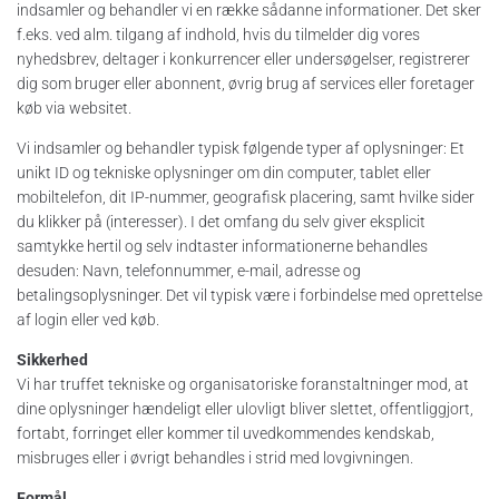
indsamler og behandler vi en række sådanne informationer. Det sker
f.eks. ved alm. tilgang af indhold, hvis du tilmelder dig vores
nyhedsbrev, deltager i konkurrencer eller undersøgelser, registrerer
dig som bruger eller abonnent, øvrig brug af services eller foretager
køb via websitet.
Vi indsamler og behandler typisk følgende typer af oplysninger: Et
unikt ID og tekniske oplysninger om din computer, tablet eller
mobiltelefon, dit IP-nummer, geografisk placering, samt hvilke sider
du klikker på (interesser). I det omfang du selv giver eksplicit
samtykke hertil og selv indtaster informationerne behandles
desuden: Navn, telefonnummer, e-mail, adresse og
betalingsoplysninger. Det vil typisk være i forbindelse med oprettelse
af login eller ved køb.
Sikkerhed
Vi har truffet tekniske og organisatoriske foranstaltninger mod, at
dine oplysninger hændeligt eller ulovligt bliver slettet, offentliggjort,
fortabt, forringet eller kommer til uvedkommendes kendskab,
misbruges eller i øvrigt behandles i strid med lovgivningen.
Formål