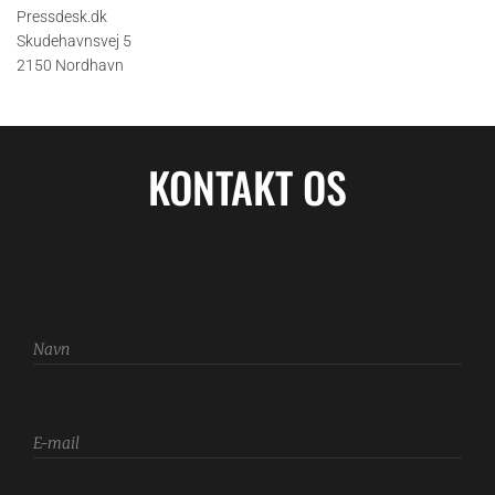
Pressdesk.dk
Skudehavnsvej 5
2150 Nordhavn
KONTAKT OS