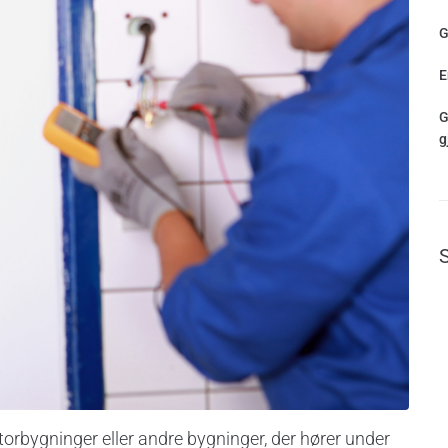
G
E
G
g
bygninger eller andre bygninger, der hører under