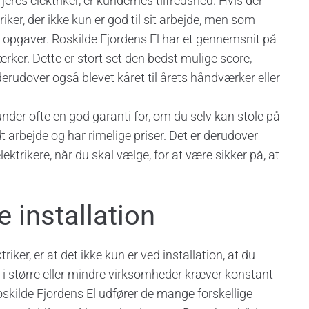
jeres elektriker, er kundernes tilfredshed. Hvis der
riker, der ikke kun er god til sit arbejde, men som
es opgaver. Roskilde Fjordens El har et gennemsnit på
ker. Dette er stort set den bedst mulige score,
derudover også blevet kåret til årets håndværker eller
nder ofte en god garanti for, om du selv kan stole på
rbejde og har rimelige priser. Det er derudover
elektrikere, når du skal vælge, for at være sikker på, at
 installation
triker, er at det ikke kun er ved installation, at du
er i større eller mindre virksomheder kræver konstant
skilde Fjordens El udfører de mange forskellige