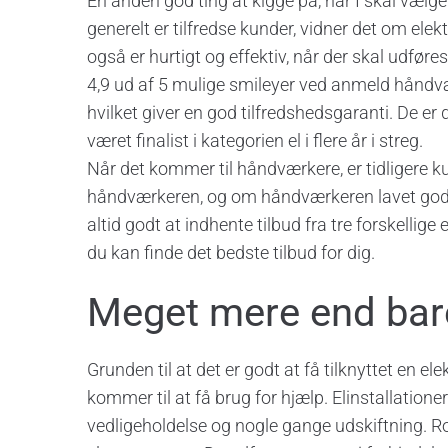
En anden god ting at kigge på, når I skal vælge 
generelt er tilfredse kunder, vidner det om elekt
også er hurtigt og effektiv, når der skal udfør
4,9 ud af 5 mulige smileyer ved anmeld håndvær
hvilket giver en god tilfredshedsgaranti. De er 
været finalist i kategorien el i flere år i streg.
Når det kommer til håndværkere, er tidligere ku
håndværkeren, og om håndværkeren lavet godt a
altid godt at indhente tilbud fra tre forskellige 
du kan finde det bedste tilbud for dig.
Meget mere end bare
Grunden til at det er godt at få tilknyttet en elek
kommer til at få brug for hjælp. Elinstallation
vedligeholdelse og nogle gange udskiftning. Ro