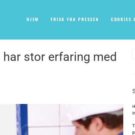
HJEM
FRISK FRA PRESSEN
COOKIES 
 har stor erfaring med
H
I
T
p