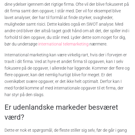
dine ydelser igennem det rigtige firma. Ofte vil der blive fokuseret på
dit firma samt den opgave, I står med. Der vil for eksempel blive
lavet analyser, der har til formål at finde styrker, svagheder,
muligheder samt risici. Dette kaldes også en SWOT analyse. Med
andre ord bliver der altså taget godt hånd om alt det, der spiller ind i
forhold til den opgave, du står med. Lyder dette som noget for dig,
bør du undersøge
international telemarketing
nærmere.
International marketing kan være virkelig rart, hvis der i forvejen er
travlt i dit firma. Ved at hyre et andet firma til opgaven, kan I selv
fokusere på de opgaver, I allerede har liggende. Kommer der flere og
flere opgaver, kan det nemlig hurtigt blive for meget. Er det
ovenikøbet svære opgaver, er det ikke helt optimalt. Derfor kan I
med fordel komme af med internationale opgaver til et firma, der
har styr på den slags.
Er udenlandske markeder besværet
værd?
Dette er nok et spørgsmål, de fleste stiller sig selv, før de går i gang