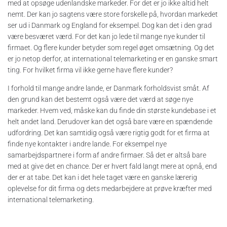
med at opsøge udenlandske markeder. For det er jo ikke altid helt
nemt. Der kan jo sagtens være store forskelle på, hvordan markedet
ser ud i Danmark og England for eksempel. Dog kan det i den grad
være besværet værd. For det kan jo lede til mange nye kunder til
firmaet. Og flere kunder betyder som regel øget omsætning. Og det
er jo netop derfor, at international telemarketing er en ganske smart
ting. For hvilket firma vil ikke gerne have flere kunder?
I forhold til mange andre lande, er Danmark forholdsvist småt. Af
den grund kan det bestemt også være det værd at søge nye
markeder. Hvem ved, måske kan du finde din største kundebase i et
helt andet land. Derudover kan det også bare være en spændende
udfordring. Det kan samtidig også være rigtig godt for et firma at
finde nye kontakter i andre lande. For eksempel nye
samarbejdspartnere i form af andre firmaer. Så det er altså bare
med at give det en chance. Der er hvert fald langt mere at opnå, end
der er at tabe. Det kan i det hele taget være en ganske lærerig
oplevelse for dit firma og dets medarbejdere at prøve kræfter med
international telemarketing.